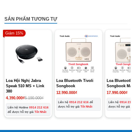
SẢN PHẨM TƯƠNG TỰ
Giảm 15%
Loa Hội Nghị Jabra
Loa Bluetooth Tivoli
Loa Bluetooth
Speak 510 MS + Link
Songbook
Songbook Ma
380
12.990.000
₫
17.990.000
₫
Giá
Giá
4.390.000
₫
5.190.000
₫
gốc
hiện
Liên hệ
0914 212 616
để
Liên hệ
0914 21
là:
tại
được hỗ trợ giá
Tốt Nhất
được hỗ trợ giá
Liên hệ Hotline
0914 212 616
5.190.000₫.
là:
để được hỗ trợ giá
Tốt Nhất
4.390.000₫.