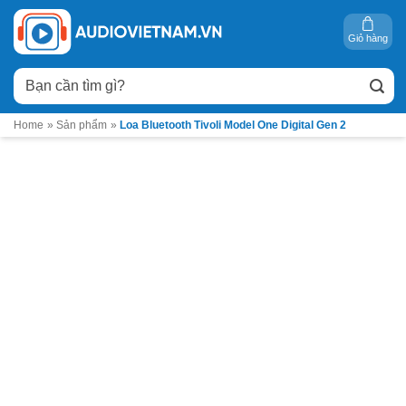
Bỏ
qua
Giỏ hàng
nội
Tìm
dung
kiếm:
Home
»
Sản phẩm
»
Loa Bluetooth Tivoli Model One Digital Gen 2