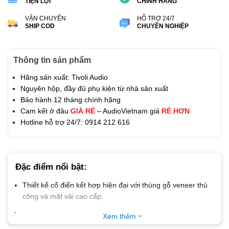
TIỆN LỢI
CHÍNH HÃNG
VẬN CHUYỂN
HỖ TRỢ 24/7
SHIP COD
CHUYÊN NGHIỆP
Thông tin sản phẩm
Hãng sản xuất: Tivoli Audio
Nguyên hộp, đầy đủ phụ kiện từ nhà sản xuất
Bảo hành 12 tháng chính hãng
Cam kết ở đâu
GIÁ RẺ
– AudioVietnam giá
RẺ HƠN
Hotline hỗ trợ 24/7: 0914 212 616
Đặc điểm nổi bật:
Thiết kế cổ điển kết hợp hiện đại với thùng gỗ veneer thủ
công và mặt vải cao cấp.
Trang bị loa full-range 3.5″ và ampli Class A‑B cho âm
Xem thêm
thanh mạnh mẽ, trung thực.