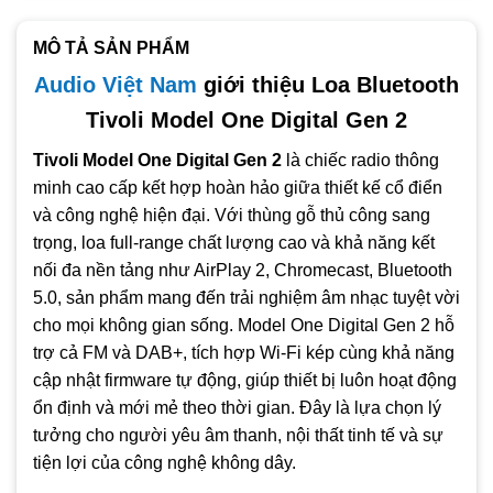
Hỗ trợ Wi‑Fi băng tần kép (2.4GHz & 5GHz) cho kết nối ổn
định và tốc độ cao.
MÔ TẢ SẢN PHẨM
Tích hợp các nền tảng stream nhạc thông minh: AirPlay 2,
Audio Việt Nam
giới thiệu Loa Bluetooth
Google Chromecast, Spotify Connect.
Tivoli Model One Digital Gen 2
Kết nối Bluetooth 5.0 cho phát nhạc nhanh chóng từ điện
Tivoli Model One Digital Gen 2
là chiếc radio thông
thoại hoặc máy tính bảng.
minh cao cấp kết hợp hoàn hảo giữa thiết kế cổ điển
Hỗ trợ radio FM và DAB+ (ở các khu vực khả dụng), dễ
và công nghệ hiện đại. Với thùng gỗ thủ công sang
dàng dò và lưu kênh yêu thích.
trọng, loa full-range chất lượng cao và khả năng kết
Cập nhật phần mềm tự động qua Wi‑Fi, luôn giữ thiết bị
nối đa nền tảng như AirPlay 2, Chromecast, Bluetooth
trong tình trạng tối ưu.
5.0, sản phẩm mang đến trải nghiệm âm nhạc tuyệt vời
Điều khiển linh hoạt qua remote đi kèm hoặc ứng dụng
cho mọi không gian sống. Model One Digital Gen 2 hỗ
Google Home/Apple Home.
trợ cả FM và DAB+, tích hợp Wi-Fi kép cùng khả năng
Tương thích hệ thống đa phòng qua AirPlay 2 và
cập nhật firmware tự động, giúp thiết bị luôn hoạt động
Chromecast, mở rộng âm nhạc khắp không gian.
ổn định và mới mẻ theo thời gian. Đây là lựa chọn lý
Màn hình hiển thị LCD rõ nét, dễ quan sát khi điều chỉnh
tưởng cho người yêu âm thanh, nội thất tinh tế và sự
chức năng.
tiện lợi của công nghệ không dây.