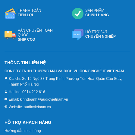
THANH TOÁN
SẢN PHẨM
TIỆN LỢI
CHÍNH HÃNG
VẬN CHUYỂN TOÀN
HỖ TRỢ 24/7
QUỐC
CHUYÊN NGHIỆP
SHIP COD
THÔNG TIN LIÊN HỆ
CÔNG TY TNHH THƯƠNG MẠI VÀ DỊCH VỤ CÔNG NGHỆ IT VIỆT NAM
Địa chỉ:
Số 15 Ngõ 88 Trung Kính, Phường Yên Hoà, Quận Cầu Giấy,
Thành Phố Hà Nội
Hotline:
0914.212.616
Email:
kinhdoanh@audiovietnam.vn
Website:
audiovietnam.vn
HỖ TRỢ KHÁCH HÀNG
Hướng dẫn mua hàng