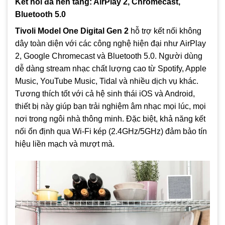
Kết nối đa nền tảng: AirPlay 2, Chromecast,
Bluetooth 5.0
Tivoli Model One Digital Gen 2
hỗ trợ kết nối không
dây toàn diện với các công nghệ hiện đại như AirPlay
2, Google Chromecast và Bluetooth 5.0. Người dùng
dễ dàng stream nhạc chất lượng cao từ Spotify, Apple
Music, YouTube Music, Tidal và nhiều dịch vụ khác.
Tương thích tốt với cả hệ sinh thái iOS và Android,
thiết bị này giúp bạn trải nghiệm âm nhạc mọi lúc, mọi
nơi trong ngôi nhà thông minh. Đặc biệt, khả năng kết
nối ổn định qua Wi‑Fi kép (2.4GHz/5GHz) đảm bảo tín
hiệu liền mạch và mượt mà.