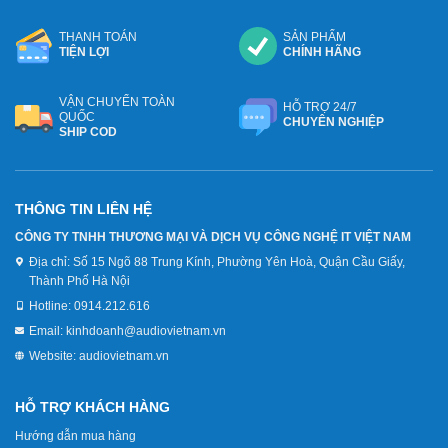
THANH TOÁN
SẢN PHẨM
TIỆN LỢI
CHÍNH HÃNG
VẬN CHUYỂN TOÀN
HỖ TRỢ 24/7
QUỐC
CHUYÊN NGHIỆP
SHIP COD
THÔNG TIN LIÊN HỆ
CÔNG TY TNHH THƯƠNG MẠI VÀ DỊCH VỤ CÔNG NGHỆ IT VIỆT NAM
Địa chỉ:
Số 15 Ngõ 88 Trung Kính, Phường Yên Hoà, Quận Cầu Giấy,
Thành Phố Hà Nội
Hotline:
0914.212.616
Email:
kinhdoanh@audiovietnam.vn
Website:
audiovietnam.vn
HỖ TRỢ KHÁCH HÀNG
Hướng dẫn mua hàng