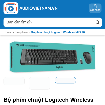
Bỏ
qua
Giỏ hàng
nội
Tìm
dung
kiếm:
Home
»
Sản phẩm
»
Bộ phím chuột Logitech Wireless MK220
Bộ phím chuột Logitech Wireless