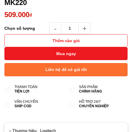
MK220
509.000
₫
Bộ phím chuột Logitech Wireless MK220 số 
Chọn số lượng
Thêm vào giỏ
Mua ngay
Liên hệ để có giá tốt
THANH TOÁN
SẢN PHẨM
TIỆN LỢI
CHÍNH HÃNG
VẬN CHUYỂN
HỖ TRỢ 24/7
SHIP COD
CHUYÊN NGHIỆP
– Thương hiệu: Logitech