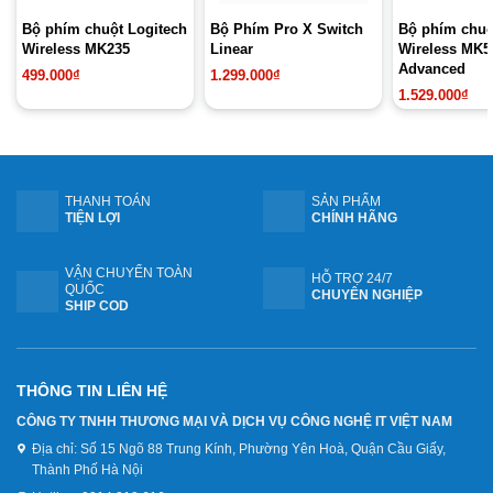
Bộ phím chuột Logitech
Bộ Phím Pro X Switch
Bộ phím chuộ
Wireless MK235
Linear
Wireless MK5
Advanced
499.000
₫
1.299.000
₫
1.529.000
₫
THANH TOÁN
SẢN PHẨM
TIỆN LỢI
CHÍNH HÃNG
VẬN CHUYỂN TOÀN
HỖ TRỢ 24/7
QUỐC
CHUYÊN NGHIỆP
SHIP COD
THÔNG TIN LIÊN HỆ
CÔNG TY TNHH THƯƠNG MẠI VÀ DỊCH VỤ CÔNG NGHỆ IT VIỆT NAM
Địa chỉ:
Số 15 Ngõ 88 Trung Kính, Phường Yên Hoà, Quận Cầu Giấy,
Thành Phố Hà Nội