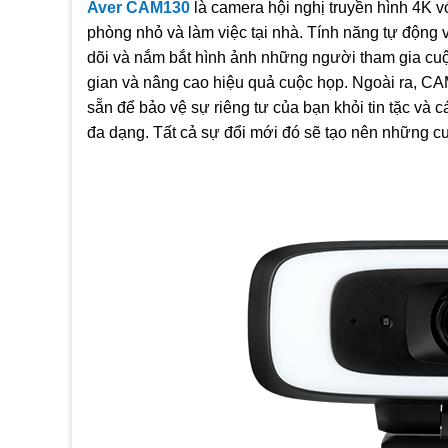
Aver CAM130
là camera hội nghị truyền hình 4K v
Microphone tích hợp trên CAM, Độ nhạy: -37 dB
phòng nhỏ và làm việc tại nhà. Tính năng tự động 
dõi và nắm bắt hình ảnh những người tham gia cuộc
Tự động cân bằng ánh sáng
gian và nâng cao hiệu quả cuộc họp. Ngoài ra, CA
Xuất xứ Taiwan
sẵn để bảo vệ sự riêng tư của bạn khỏi tin tặc và 
đa dạng. Tất cả sự đổi mới đó sẽ tạo nên những cu