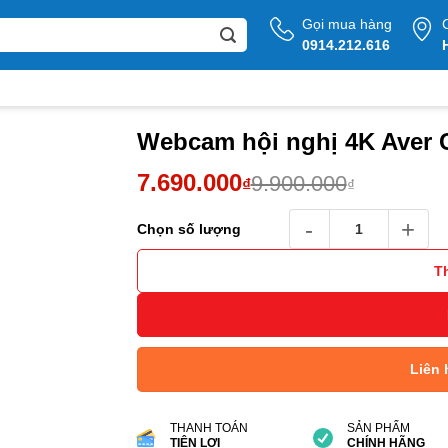
Gọi mua hàng
0914.212.616
Webcam hội nghị 4K Aver
Giá
Giá
7.690.000
9.900.000
₫
₫
gốc
hiện
Webcam hội nghị 4K Ave
Chọn số lượng
là:
tại
9.900.000₫.
là:
T
7.690.000₫.
Liên 
THANH TOÁN
SẢN PHẨM
TIỆN LỢI
CHÍNH HÃNG