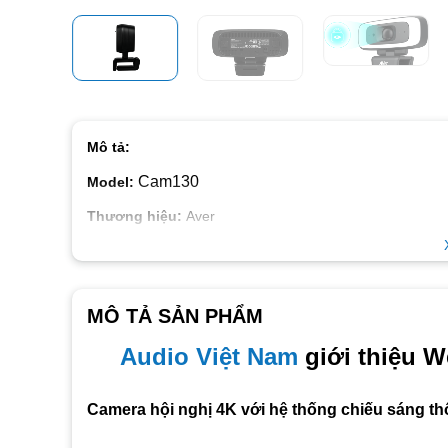
Mô tả:
Cam130
Model:
Thương hiệu:
Aver
Màu sắc:
Đen
Tình trạng:
Còn hàng
MÔ TẢ SẢN PHẨM
Bảo hành:
3 năm
Aver Cam130
Audio Việt Nam
giới thiệu 
Cảm biến Sony 4K True WDR
Camera hội nghị 4K với hệ thống chiếu sáng th
Auto Framing : tự động điều chỉnh FOV để tạo khung c
Camera Ống kính quang học 4K, 120 ° FOV, zoom lên