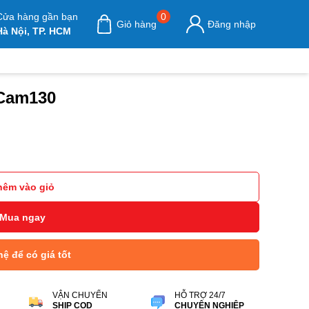
Cửa hàng gần bạn
0
Giỏ hàng
Đăng nhập
Hà Nội, TP. HCM
 Cam130
r Cam130 số lượng
hêm vào giỏ
Mua ngay
hệ để có giá tốt
VẬN CHUYỂN
HỖ TRỢ 24/7
SHIP COD
CHUYÊN NGHIỆP