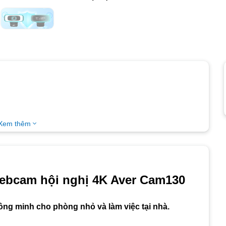
Xem thêm
Webcam hội nghị 4K Aver Cam130
ông minh cho phòng nhỏ và làm việc tại nhà.
ho tất cả người tham gia trên màn hình
 đến 4X