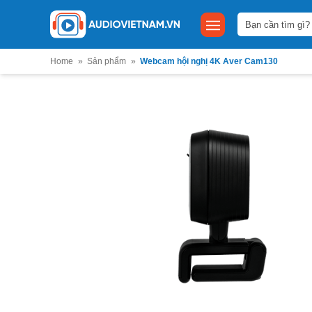
Bỏ
Tìm
qua
kiếm:
nội
dung
Home
»
Sản phẩm
»
Webcam hội nghị 4K Aver Cam130