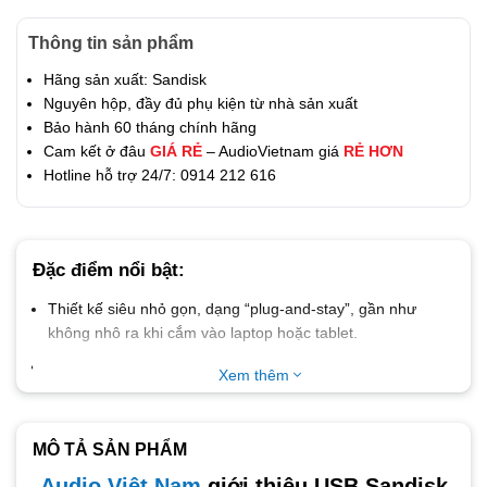
Thông tin sản phẩm
Hãng sản xuất: Sandisk
Nguyên hộp, đầy đủ phụ kiện từ nhà sản xuất
Bảo hành 60 tháng chính hãng
Cam kết ở đâu
GIÁ RẺ
– AudioVietnam giá
RẺ HƠN
Hotline hỗ trợ 24/7: 0914 212 616
Đặc điểm nổi bật:
Thiết kế
siêu nhỏ gọn
, dạng “plug-and-stay”, gần như
không nhô ra khi cắm vào laptop hoặc tablet.
Trang bị giao tiếp
USB-C chuẩn USB 3.2 Gen 1
, tốc độ
Xem thêm
truyền tải nhanh, tương thích thiết bị đời mới.
Tốc độ đọc
lên đến 400MB/s
, giúp sao chép và truy cập dữ
liệu lớn chỉ trong vài giây.
MÔ TẢ SẢN PHẨM
Dung lượng tối đa
lên đến 1TB
, thoải mái lưu trữ video,
Audio Việt Nam
giới thiệu USB Sandisk