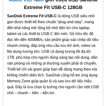
ảnh RAW, tài liệu công việc và file dung lượng lớn.
Extreme Fit USB-C 128GB
Tương thích với nhiều thiết bị: laptop, PC, MacBook, iPad,
SanDisk Extreme Fit USB-C
là dòng USB siêu nhỏ
điện thoại Android có USB-C.
gọn được thiết kế theo chuẩn “plug-and-stay”, mang
Hỗ trợ phần mềm
SanDisk Memory Zone
, giúp quản lý,
đến khả năng mở rộng bộ nhớ tiện lợi cho laptop,
sao lưu và phục hồi dữ liệu dễ dàng.
tablet và các thiết bị USB-C đời mới. Sở hữu tốc độ
Thiết kế bền bỉ, chất lượng hoàn thiện cao, phù hợp cho
đọc lên đến 400MB/s, sản phẩm giúp sao chép dữ liệu
người dùng di chuyển thường xuyên.
nhanh chóng, đáp ứng nhu cầu lưu trữ ảnh, video và
Tiện lợi khi sử dụng hàng ngày nhờ kích thước nhỏ, trọng
file dung lượng lớn. USB có dung lượng tối đa tới
lượng nhẹ và độ tin cậy cao.
1TB, phù hợp cho người dùng sáng tạo nội dung, dân
văn phòng và những ai thường xuyên phải di chuyển.
Thiết kế chỉ vài gram giúp bạn dễ dàng mang theo mà
không chiếm diện tích. SanDisk cũng hỗ trợ ứng dụng
Memory Zone giúp quản lý và sao lưu dữ liệu hiệu
quả. Đây là lựa chọn lý tưởng cho người cần một USB
nhỏ – nhanh – bền – tiện lợi.