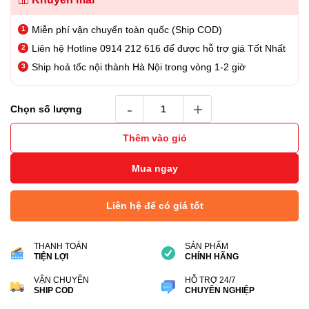
Miễn phí vận chuyển toàn quốc (Ship COD)
Liên hệ Hotline 0914 212 616 để được hỗ trợ giá Tốt Nhất
Ship hoả tốc nội thành Hà Nội trong vòng 1-2 giờ
USB Sandisk Extreme Fit USB-C 128GB số l
Chọn số lượng
Thêm vào giỏ
Mua ngay
Liên hệ để có giá tốt
THANH TOÁN
SẢN PHẨM
TIỆN LỢI
CHÍNH HÃNG
VẬN CHUYỂN
HỖ TRỢ 24/7
SHIP COD
CHUYÊN NGHIỆP