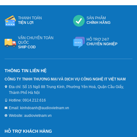
THANH TOÁN
SẢN PHẨM
TIỆN LỢI
CHÍNH HÃNG
VẬN CHUYỂN TOÀN
HỖ TRỢ 24/7
QUỐC
CHUYÊN NGHIỆP
SHIP COD
THÔNG TIN LIÊN HỆ
CÔNG TY TNHH THƯƠNG MẠI VÀ DỊCH VỤ CÔNG NGHỆ IT VIỆT NAM
Địa chỉ:
Số 15 Ngõ 88 Trung Kính, Phường Yên Hoà, Quận Cầu Giấy,
Thành Phố Hà Nội
Hotline:
0914.212.616
Email:
kinhdoanh@audiovietnam.vn
Website:
audiovietnam.vn
HỖ TRỢ KHÁCH HÀNG