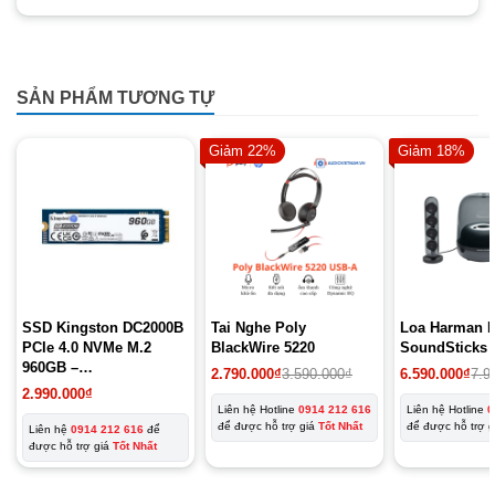
SẢN PHẨM TƯƠNG TỰ
Giảm 22%
Giảm 18%
SSD Kingston DC2000B
Tai Nghe Poly
Loa Harman 
PCIe 4.0 NVMe M.2
BlackWire 5220
SoundSticks 
960GB –
2.790.000
₫
3.590.000
₫
6.590.000
₫
7.9
SEDC2000BM8/960G
2.990.000
₫
Liên hệ Hotline
0914 212 616
Liên hệ Hotline
0
để được hỗ trợ giá
Tốt Nhất
để được hỗ trợ 
Liên hệ
0914 212 616
để
được hỗ trợ giá
Tốt Nhất