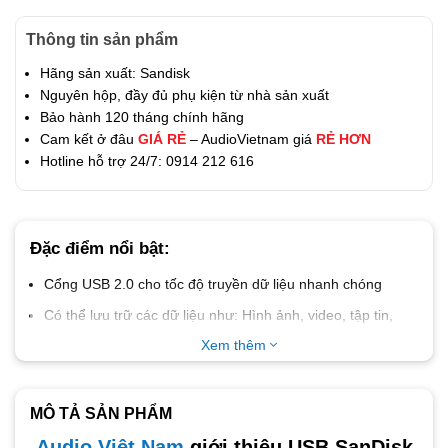
Thông tin sản phẩm
Hãng sản xuất: Sandisk
Nguyên hộp, đầy đủ phụ kiện từ nhà sản xuất
Bảo hành 120 tháng chính hãng
Cam kết ở đâu
GIÁ RẺ
– AudioVietnam giá
RẺ HƠN
Hotline hỗ trợ 24/7: 0914 212 616
Đặc điểm nổi bật:
Cổng USB 2.0 cho tốc độ truyền dữ liệu nhanh chóng
Có thể lưu trữ các dữ liệu như: Hình ảnh, video, tập tin,
văn bản, âm nhạc
Xem thêm
Tương thích với nhiều hệ điều hànhSử dụng với các thiết
bị: PC, laptop, máy in, máy chiếu, loa nghe nhạc
MÔ TẢ SẢN PHẨM
Audio Việt Nam
giới thiệu USB SanDisk