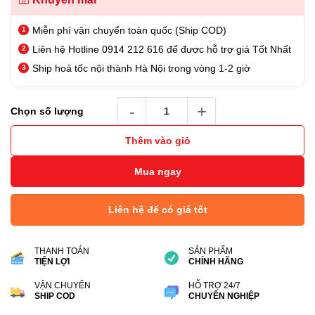
Miễn phí vận chuyển toàn quốc (Ship COD)
Liên hệ Hotline 0914 212 616 để được hỗ trợ giá Tốt Nhất
Ship hoả tốc nội thành Hà Nội trong vòng 1-2 giờ
USB SanDisk Cruzer Blade 16GB CZ50 – SDC
Chọn số lượng
Thêm vào giỏ
Mua ngay
Liên hệ để có giá tốt
THANH TOÁN
SẢN PHẨM
TIỆN LỢI
CHÍNH HÃNG
VẬN CHUYỂN
HỖ TRỢ 24/7
SHIP COD
CHUYÊN NGHIỆP