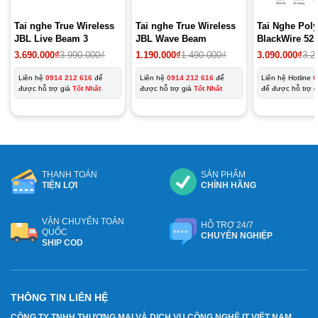
Tai nghe True Wireless
Tai nghe True Wireless
Tai Nghe Pol
JBL Live Beam 3
JBL Wave Beam
BlackWire 52
3.690.000
₫
3.990.000
₫
1.190.000
₫
1.490.000
₫
3.090.000
₫
3.2
Liên hệ
0914 212 616
để
Liên hệ
0914 212 616
để
Liên hệ Hotline
0
được hỗ trợ giá
Tốt Nhất
được hỗ trợ giá
Tốt Nhất
để được hỗ trợ 
THANH TOÁN
SẢN PHẨM
TIỆN LỢI
CHÍNH HÃNG
VẬN CHUYỂN TOÀN
HỖ TRỢ 24/7
QUỐC
CHUYÊN NGHIỆP
SHIP COD
THÔNG TIN LIÊN HỆ
CÔNG TY TNHH THƯƠNG MẠI VÀ DỊCH VỤ CÔNG NGHỆ IT VIỆT NAM