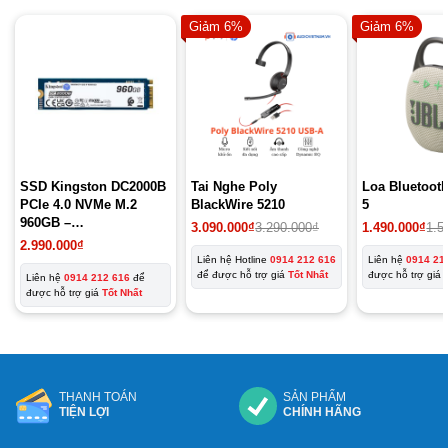
Giảm 6%
Giảm 6%
SSD Kingston DC2000B
Tai Nghe Poly
Loa Bluetoot
PCIe 4.0 NVMe M.2
BlackWire 5210
5
960GB –
3.090.000
₫
3.290.000
₫
1.490.000
₫
1.5
SEDC2000BM8/960G
2.990.000
₫
Liên hệ Hotline
0914 212 616
Liên hệ
0914 21
để được hỗ trợ giá
Tốt Nhất
được hỗ trợ giá
Liên hệ
0914 212 616
để
được hỗ trợ giá
Tốt Nhất
THANH TOÁN
SẢN PHẨM
TIỆN LỢI
CHÍNH HÃNG