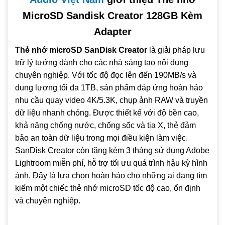
thiết bị: điện thoại, drone, camera hành động, DSLR…
MicroSD Sandisk Creator 128GB Kèm
Tặng 3 tháng Adobe Lightroom miễn phí
– hỗ trợ chỉnh
Adapter
sửa ảnh chuyên nghiệp, tối ưu workflow sáng tạo.
Độ bền cao, chống nước, sốc, tia X và nhiệt độ khắc
Thẻ nhớ microSD SanDisk Creator
là giải pháp lưu
nghiệt
– bảo vệ dữ liệu an toàn trong mọi điều kiện.
trữ lý tưởng dành cho các nhà sáng tạo nội dung
chuyên nghiệp. Với tốc độ đọc lên đến 190MB/s và
Kèm SD Adapter
– dễ dàng chuyển đổi giữa microSD và
SD cho nhiều loại thiết bị khác nhau.
dung lượng tối đa 1TB, sản phẩm đáp ứng hoàn hảo
nhu cầu quay video 4K/5.3K, chụp ảnh RAW và truyền
dữ liệu nhanh chóng. Được thiết kế với độ bền cao,
khả năng chống nước, chống sốc và tia X, thẻ đảm
bảo an toàn dữ liệu trong mọi điều kiện làm việc.
SanDisk Creator còn tặng kèm 3 tháng sử dụng Adobe
Lightroom miễn phí, hỗ trợ tối ưu quá trình hậu kỳ hình
ảnh. Đây là lựa chọn hoàn hảo cho những ai đang tìm
kiếm một chiếc thẻ nhớ microSD tốc độ cao, ổn định
và chuyên nghiệp.