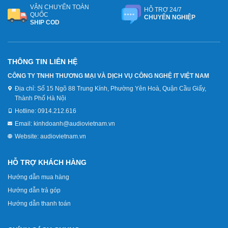
VẬN CHUYỂN TOÀN
HỖ TRỢ 24/7
QUỐC
CHUYÊN NGHIỆP
SHIP COD
THÔNG TIN LIÊN HỆ
CÔNG TY TNHH THƯƠNG MẠI VÀ DỊCH VỤ CÔNG NGHỆ IT VIỆT NAM
Địa chỉ:
Số 15 Ngõ 88 Trung Kính, Phường Yên Hoà, Quận Cầu Giấy,
Thành Phố Hà Nội
Hotline:
0914.212.616
Email:
kinhdoanh@audiovietnam.vn
Website:
audiovietnam.vn
HỖ TRỢ KHÁCH HÀNG
Hướng dẫn mua hàng
Hướng dẫn trả góp
Hướng dẫn thanh toán