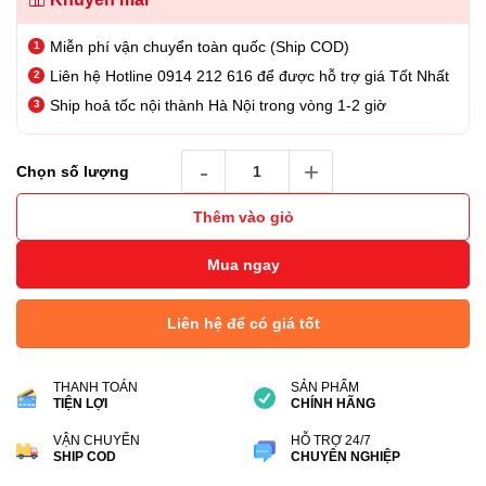
Miễn phí vận chuyển toàn quốc (Ship COD)
Liên hệ Hotline 0914 212 616 để được hỗ trợ giá Tốt Nhất
Ship hoả tốc nội thành Hà Nội trong vòng 1-2 giờ
Thẻ nhớ MicroSD Sandisk Creator 128GB Kè
Chọn số lượng
Thêm vào giỏ
Mua ngay
Liên hệ để có giá tốt
THANH TOÁN
SẢN PHẨM
TIỆN LỢI
CHÍNH HÃNG
VẬN CHUYỂN
HỖ TRỢ 24/7
SHIP COD
CHUYÊN NGHIỆP