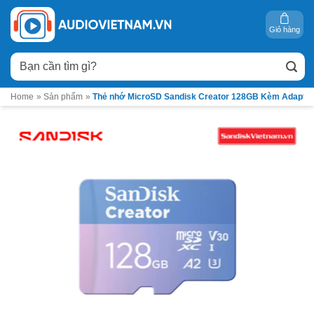
Bỏ
qua
Giỏ hàng
nội
Tìm
dung
kiếm:
Home
»
Sản phẩm
»
Thẻ nhớ MicroSD Sandisk Creator 128GB Kèm Adapte