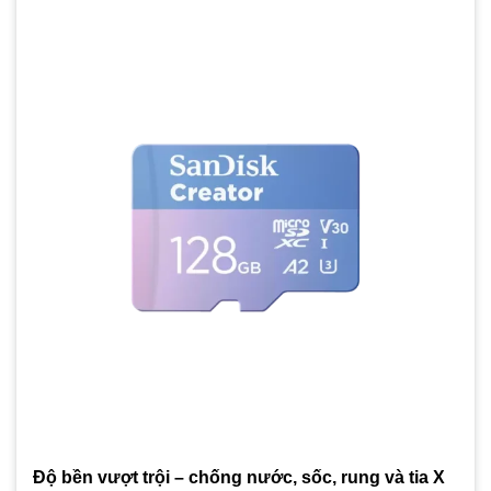
Độ bền vượt trội – chống nước, sốc, rung và tia X