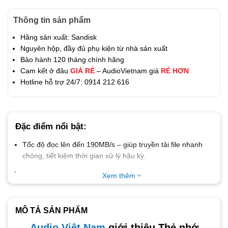
Thông tin sản phẩm
Hãng sản xuất: Sandisk
Nguyên hộp, đầy đủ phụ kiện từ nhà sản xuất
Bảo hành 120 tháng chính hãng
Cam kết ở đâu
GIÁ RẺ
– AudioVietnam giá
RẺ HƠN
Hotline hỗ trợ 24/7: 0914 212 616
Đặc điểm nổi bật:
Tốc độ đọc lên đến 190MB/s
– giúp truyền tải file nhanh
chóng, tiết kiệm thời gian xử lý hậu kỳ.
Tốc độ ghi lên đến 130MB/s
– hỗ trợ quay video độ phân
Xem thêm
giải cao như 4K và 5.3K mượt mà, không gián đoạn.
Dung lượng lớn đến 1TB
– lưu trữ thoải mái video, ảnh
RAW và dữ liệu sáng tạo mà không lo đầy bộ nhớ.
MÔ TẢ SẢN PHẨM
Tương thích chuẩn UHS-I
– hoạt động hiệu quả trên nhiều
Audio Việt Nam
giới thiệu Thẻ nhớ