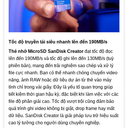
Tốc độ truyền tải siêu nhanh lên đến 190MB/s
Thẻ nhớ MicroSD SanDisk Creator
đạt tốc độ đọc
lên đến 190MB/s và tốc độ ghi lên đến 130MB/s (tuỳ
phiên bản), mang đến trải nghiệm sao chép và xử lý
file cực nhanh. Bạn có thể nhanh chóng chuyển video
nặng, ảnh RAW hoặc dữ liệu dự án từ thẻ vào máy
tính chỉ trong vài giây. Đây là yếu tố quan trọng giúp
tiết kiệm thời gian hậu kỳ, đặc biệt khi làm việc với các
file độ phân giải cao. Tốc độ vượt trội cũng đảm bảo
quá trình ghi video không bị giật, drop frame hay mất
dữ liệu. SanDisk Creator là giải pháp lưu trữ hiệu suất
cao lý tưởng cho người dùng chuyên nghiệp.