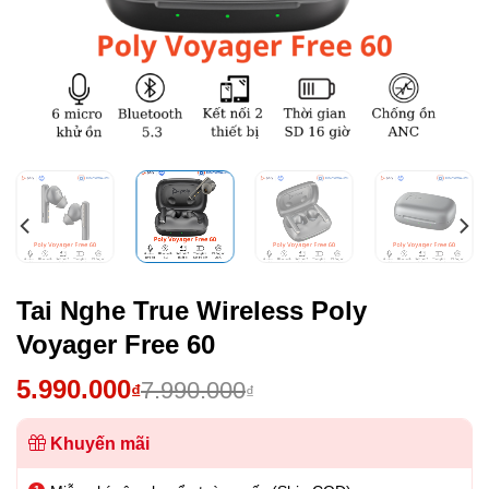
Tai Nghe True Wireless Poly
Voyager Free 60
Giá
Giá
5.990.000
7.990.000
₫
₫
gốc
hiện
là:
tại
Khuyến mãi
7.990.000₫.
là: