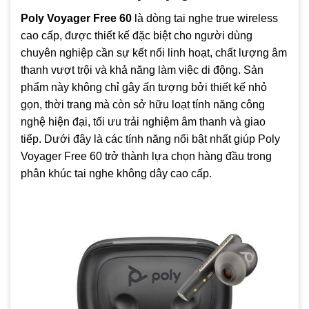
16 giờ với hộp sạc)
Poly Voyager Free 60
là dòng tai nghe true wireless
Sạc nhanh 15 phút dùng thêm dc 1-2 giờ sử dụng
cao cấp, được thiết kế đặc biệt cho người dùng
Adaptive ANC tự động bù đắp cho các thay đổi về mức độ
chuyên nghiệp cần sự kết nối linh hoạt, chất lượng âm
phù hợp của người dùng
thanh vượt trội và khả năng làm việc di động. Sản
phẩm này không chỉ gây ấn tượng bởi thiết kế nhỏ
gọn, thời trang mà còn sở hữu loạt tính năng công
nghệ hiện đại, tối ưu trải nghiệm âm thanh và giao
tiếp. Dưới đây là các tính năng nổi bật nhất giúp Poly
Voyager Free 60 trở thành lựa chọn hàng đầu trong
phân khúc tai nghe không dây cao cấp.