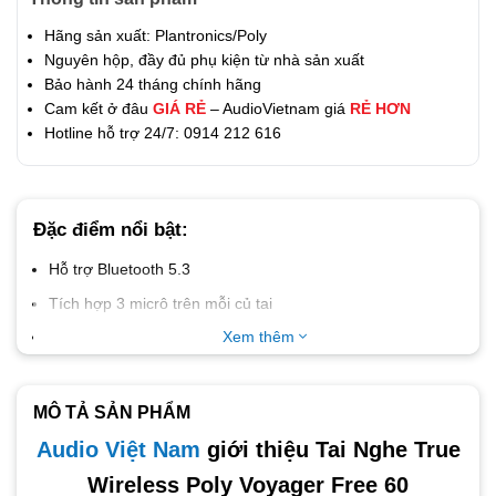
Hãng sản xuất: Plantronics/Poly
Nguyên hộp, đầy đủ phụ kiện từ nhà sản xuất
Bảo hành 24 tháng chính hãng
Cam kết ở đâu
GIÁ RẺ
– AudioVietnam giá
RẺ HƠN
Hotline hỗ trợ 24/7: 0914 212 616
Đặc điểm nổi bật:
Hỗ trợ Bluetooth 5.3
Tích hợp 3 micrô trên mỗi củ tai
Công nghệ WindSmart để bảo vệ chống lại tiếng ồn của
Xem thêm
gió
Tai nghe kết nối 2 thiết bị cùng lúc, nhớ tối đa 8 thiết bị
MÔ TẢ SẢN PHẨM
Thời gian đàm thoại lên đến 16,5 giờ (5,5 giờ cộng thêm
Audio Việt Nam
giới thiệu Tai Nghe True
11 giờ với hộp sạc)
Wireless Poly Voyager Free 60
Thời gian nghe (ANC bật) lên đến 24 giờ (8 giờ cộng thêm