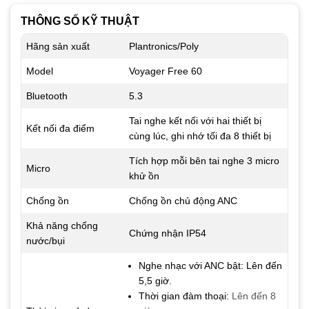
THÔNG SỐ KỸ THUẬT
Hãng sản xuất
Plantronics/Poly
Model
Voyager Free 60
Bluetooth
5.3
Tai nghe kết nối với hai thiết bị
Kết nối đa điểm
cùng lúc, ghi nhớ tối đa 8 thiết bị
Tích hợp mỗi bên tai nghe 3 micro
Micro
khử ồn
Chống ồn
Chống ồn chủ động ANC
Khả năng chống
Chứng nhận IP54
nước/bụi
Nghe nhạc với ANC bật: Lên đến
5,5 giờ.
Thời gian đàm thoại:
Lên đến 8