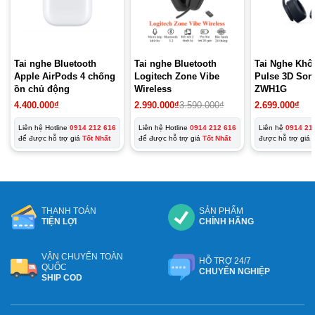
Tai nghe Bluetooth
Tai nghe Bluetooth
Tai Nghe Khô
Apple AirPods 4 chống
Logitech Zone Vibe
Pulse 3D Son
ồn chủ động
Wireless
ZWH1G
4.400.000
₫
2.990.000
₫
3.590.000
₫
2.699.000
₫
Liên hệ Hotline
0914 212 616
Liên hệ Hotline
0914 212 616
Liên hệ
0914 21
để được hỗ trợ giá
Tốt Nhất
để được hỗ trợ giá
Tốt Nhất
được hỗ trợ giá
THANH TOÁN
SẢN PHẨM
TIỆN LỢI
CHÍNH HÃNG
VẬN CHUYỂN TOÀN
HỖ TRỢ 24/7
QUỐC
CHUYÊN NGHIỆP
SHIP COD