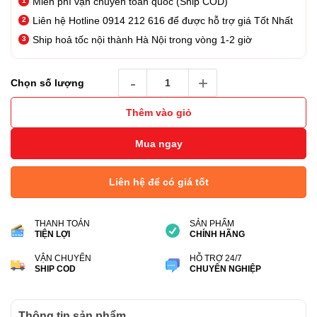
Miễn phí vận chuyển toàn quốc (Ship COD)
5.990.000₫.
Liên hệ Hotline 0914 212 616 để được hỗ trợ giá Tốt Nhất
Ship hoả tốc nội thành Hà Nội trong vòng 1-2 giờ
Tai Nghe True Wireless Poly Voyager Free 60
Chọn số lượng
Thêm vào giỏ
Mua ngay
Liên hệ để có giá tốt
THANH TOÁN
SẢN PHẨM
TIỆN LỢI
CHÍNH HÃNG
VẬN CHUYỂN
HỖ TRỢ 24/7
SHIP COD
CHUYÊN NGHIỆP
Thông tin sản phẩm