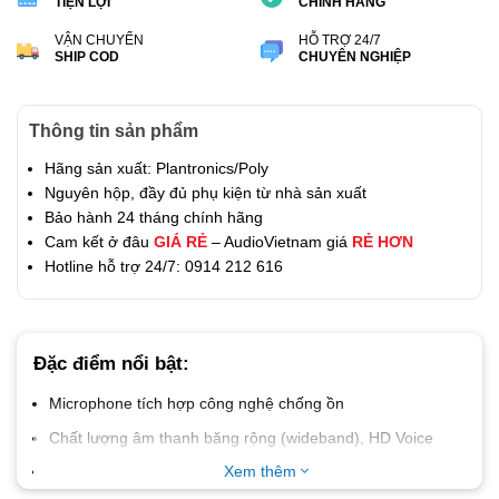
TIỆN LỢI
CHÍNH HÃNG
VẬN CHUYỂN
HỖ TRỢ 24/7
SHIP COD
CHUYÊN NGHIỆP
Thông tin sản phẩm
Hãng sản xuất: Plantronics/Poly
Nguyên hộp, đầy đủ phụ kiện từ nhà sản xuất
Bảo hành 24 tháng chính hãng
Cam kết ở đâu
GIÁ RẺ
– AudioVietnam giá
RẺ HƠN
Hotline hỗ trợ 24/7: 0914 212 616
Đặc điểm nổi bật:
Microphone tích hợp công nghệ chống ồn
Chất lượng âm thanh băng rộng (wideband), HD Voice
Hệ điều hành hỗ trợ Windows, macOS
Xem thêm