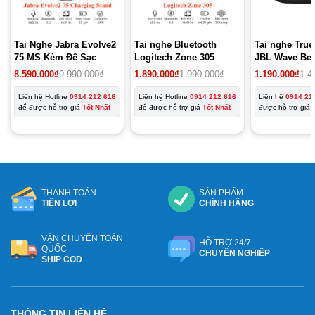
Tai Nghe Jabra Evolve2
Tai nghe Bluetooth
Tai nghe True
75 MS Kèm Đế Sạc
Logitech Zone 305
JBL Wave Be
Giá
Giá
8.590.000
₫
9.990.000
₫
1.890.000
₫
1.990.000
₫
1.190.000
₫
1.4
gốc
hiện
là:
tại
Liên hệ Hotline
0914 212 616
Liên hệ Hotline
0914 212 616
Liên hệ
0914 21
1.990.000₫.
là:
để được hỗ trợ giá
Tốt Nhất
để được hỗ trợ giá
Tốt Nhất
được hỗ trợ giá
1.890.000₫.
THANH TOÁN
SẢN PHẨM
TIỆN LỢI
CHÍNH HÃNG
VẬN CHUYỂN TOÀN
HỖ TRỢ 24/7
QUỐC
CHUYÊN NGHIỆP
SHIP COD
THÔNG TIN LIÊN HỆ