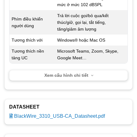
mức ở mức 102 dBSPL
Trả lời cuộc gọi/bỏ qua/kết
Phím điều khiển
thúc/giữ, gọi lại, tắt tiếng,
người dùng
tăng/giảm âm lượng
Tương thích với
Windows® hoặc Mac OS
Tương thích nền
Microsoft Teams, Zoom, Skype,
tảng UC
Google Meet…
Xem cấu hình chi tiết
DATASHEET
BlackWire_3310_USB-CA_Datasheet.pdf