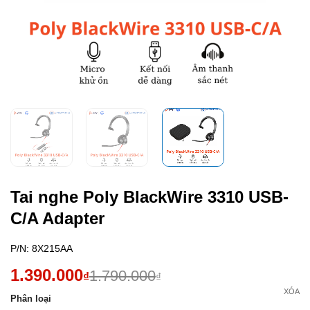
Tai nghe Poly BlackWire 3310 USB-
C/A Adapter
P/N:
8X215AA
1.390.000
1.790.000
₫
₫
XÓA
Phân loại