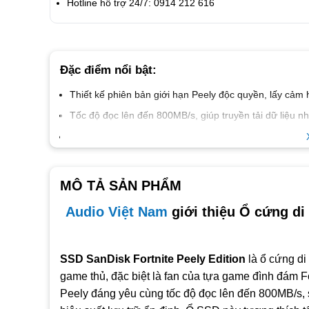
Hotline hỗ trợ 24/7: 0914 212 616
Đặc điểm nổi bật:
Thiết kế phiên bản giới hạn Peely độc quyền
, lấy cảm 
Tốc độ đọc lên đến 800MB/s
, giúp truyền tải dữ liệu 
Chống sốc, chịu va đập tốt
, có thể chống rơi từ độ cao
chuyển.
Tương thích đa nền tảng
, hỗ trợ Windows, macOS, Pla
MÔ TẢ SẢN PHẨM
nối.
Tặng kèm mã code vật phẩm Fortnite độc quyền
, cụ 
Audio Việt Nam
giới thiệu Ổ cứng di
cứng.
Thiết kế nhỏ gọn, trọng lượng nhẹ (~40g)
, dễ mang th
SSD SanDisk Fortnite Peely Edition
là ổ cứng di
Cổng kết nối USB 3.2 Gen 2
, đi kèm cáp USB-C to USB-
game thủ, đặc biệt là fan của tựa game đình đám Fo
Bảo hành chính hãng 3 năm
từ SanDisk, yên tâm sử dụn
Peely đáng yêu cùng tốc độ đọc lên đến 800MB/s, 