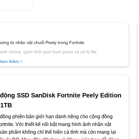
hứng từ nhân vật chuối Peely trong Fortnite
nhanh chóng, giảm thời gian load game và xử lý file.
 lên tới 2 mét, đảm bảo an toàn cho dữ liệu trong môi trường di
Xem thêm
yStation 4/5 và Xbox Series X|S, dễ dàng sử dụng ngay khi kết
thể là Pickaxe (cuốc) in-game dành riêng cho người dùng mua ổ
 động SSD SanDisk Fortnite Peely Edition
1TB
eo, phù hợp cho cả làm việc, học tập lẫn chơi game di động.
 động phiên bản giới hạn dành riêng cho cộng đồng
A tiện dụng, hỗ trợ truyền tải ổn định và tốc độ cao.
rtnite. Với thiết kế nổi bật mang hình ảnh nhân vật
g lâu dài với độ tin cậy cao.
sản phẩm không chỉ thể hiện cá tính mà còn mang lại