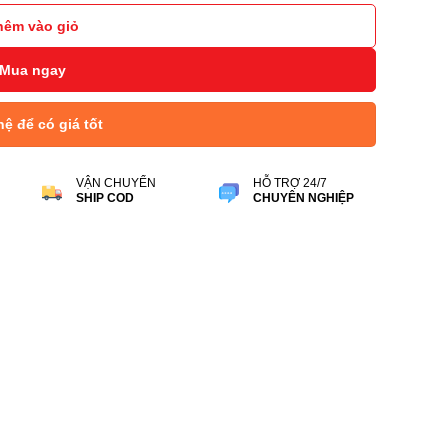
hêm vào giỏ
Mua ngay
hệ để có giá tốt
VẬN CHUYỂN
HỖ TRỢ 24/7
SHIP COD
CHUYÊN NGHIỆP