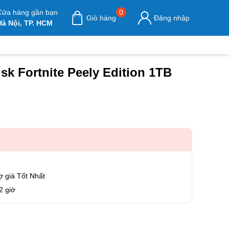
Cửa hàng gần bạn
0
Giỏ hàng
Đăng nhập
Hà Nội, TP. HCM
k Fortnite Peely Edition 1TB
ợ giá Tốt Nhất
2 giờ
sk Fortnite Peely Edition 1TB số lượng