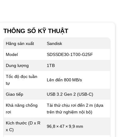
THÔNG SỐ KỸ THUẬT
Hãng sản xuất
Sandisk
Model
SDSSDE30-1T00-G25F
Dung lượng
1TB
Tốc độ đọc tuần
Lên đến 800 MB/s
tự
Giao tiếp
USB 3.2 Gen 2 (USB‑C)
Khả năng chống
Tải thử chịu rơi đến 2 m (dựa
rơi
trên thử nghiệm nội bộ)
Kích thước (D x R
96,8 × 47 × 9,9 mm
x C)