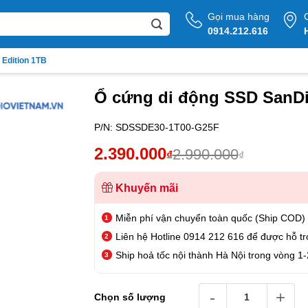
Gọi mua hàng
0914.212.616
 Edition 1TB
Ổ cứng di động SSD SanDis
P/N:
SDSSDE30-1T00-G25F
Giá
Giá
2.390.000
2.990.000
₫
₫
gốc
hiện
là:
tại
Khuyến mãi
2.990.000₫.
là:
Miễn phí vận chuyển toàn quốc (Ship COD)
2.390.000₫.
Liên hệ Hotline 0914 212 616 để được hỗ tr
Ship hoả tốc nội thành Hà Nội trong vòng 1-
Ổ cứng di động SSD SanDi
Chọn số lượng