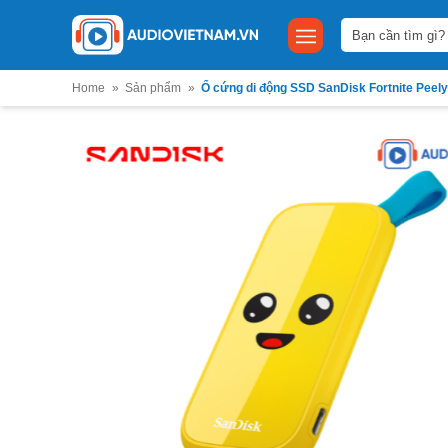
Bỏ
Tìm
qua
kiếm:
nội
dung
Home
»
Sản phẩm
»
Ổ cứng di động SSD SanDisk Fortnite Peely