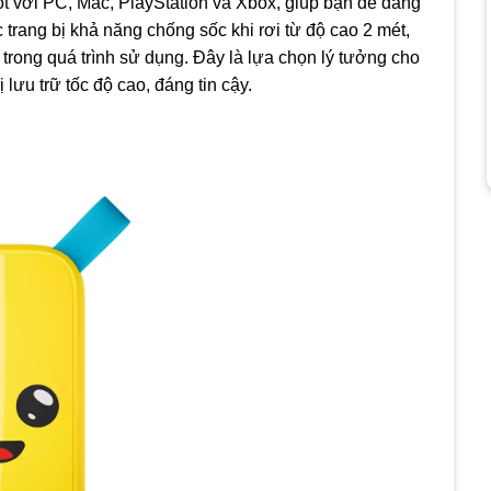
tốt với PC, Mac, PlayStation và Xbox, giúp bạn dễ dàng
trang bị khả năng chống sốc khi rơi từ độ cao 2 mét,
 trong quá trình sử dụng. Đây là lựa chọn lý tưởng cho
 lưu trữ tốc độ cao, đáng tin cậy.