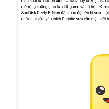
hiệu suất lưu trữ ổn định. Ổ SSD này tương thích 
mở rộng không gian lưu trữ game và dữ liệu. Được 
SanDisk Peely Edition đảm bảo độ bền bỉ vượt trội
những ai vừa yêu thích Fortnite vừa cần một thiết bị