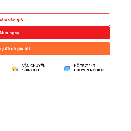
anacast 50 số lượng
hêm vào giỏ
Mua ngay
hệ để có giá tốt
VẬN CHUYỂN
HỖ TRỢ 24/7
SHIP COD
CHUYÊN NGHIỆP