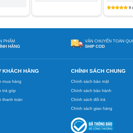
9
đ
4.78
9
trên
5 dựa trên
đánh giá
N PHẨM
VẬN CHUYỂN TOÀN QU
ÍNH HÃNG
SHIP COD
Ợ KHÁCH HÀNG
CHÍNH SÁCH CHUNG
n mua hàng
Chính sách bảo mật
 trả góp
Chính sách bảo hành
 thanh toán
Chính sách đổi trả
Chính sách giao hàng