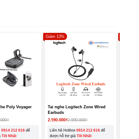
Giảm 13%
Giảm 6%
ghe Poly Voyager
Tai nghe Logitech Zone Wired
Loa Blu
Earbuds
1.490.00
.000
₫
2.590.000
₫
2.990.000
₫
Liên hệ
e
0914 212 616
để
Liên hệ Hotline
0914 212 616
để
trợ giá
T
á
Tốt Nhất
được hỗ trợ giá
Tốt Nhất