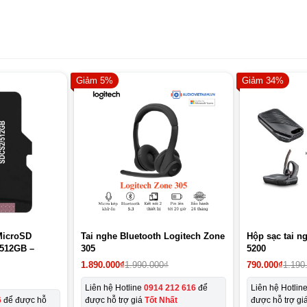
Giảm 5%
Giảm 34%
MicroSD
Tai nghe Bluetooth Logitech Zone
Hộp sạc tai n
 512GB –
305
5200
Giá
Giá
Giá
Giá
1.890.000
₫
1.990.000
₫
790.000
₫
1.190
gốc
hiện
gốc
hiện
là:
tại
là:
tại
Liên hệ Hotline
0914 212 616
để
Liên hệ Hotlin
1.990.000₫.
là:
1.190.000₫.
là:
6
để được hỗ
được hỗ trợ giá
Tốt Nhất
được hỗ trợ gi
1.890.000₫.
790.000₫.