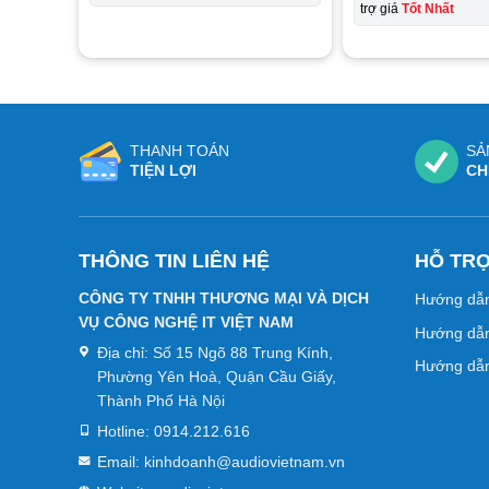
trợ giá
Tốt Nhất
THANH TOÁN
SẢ
TIỆN LỢI
CH
THÔNG TIN LIÊN HỆ
HỖ TR
CÔNG TY TNHH THƯƠNG MẠI VÀ DỊCH
Hướng dẫ
VỤ CÔNG NGHỆ IT VIỆT NAM
Hướng dẫn
Địa chỉ:
Số 15 Ngõ 88 Trung Kính,
Hướng dẫn
Phường Yên Hoà, Quận Cầu Giấy,
Thành Phố Hà Nội
Hotline:
0914.212.616
Email:
kinhdoanh@audiovietnam.vn