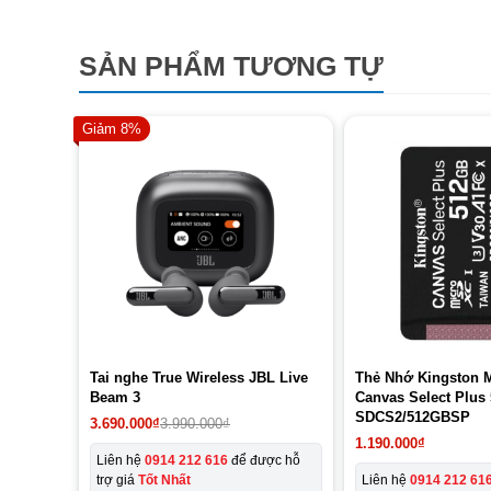
SẢN PHẨM TƯƠNG TỰ
Giảm 8%
Tai nghe True Wireless JBL Live
Thẻ Nhớ Kingston 
Beam 3
Canvas Select Plus
SDCS2/512GBSP
3.690.000
₫
3.990.000
₫
1.190.000
₫
Liên hệ
0914 212 616
để được hỗ
trợ giá
Tốt Nhất
Liên hệ
0914 212 61