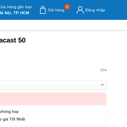
Cửa hàng gần bạn
0
Giỏ hàng
Đăng nhập
Hà Nội, TP. HCM
acast 50
XÓA
 phòng họp
ợ giá Tốt Nhất