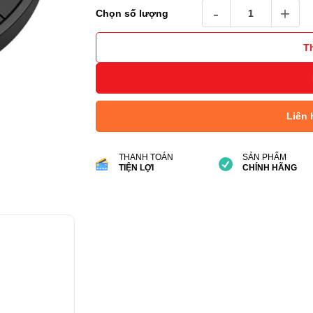
Điều khiển từ xa Jabra P
Chọn số lượng
T
Liên 
THANH TOÁN
SẢN PHẨM
TIỆN LỢI
CHÍNH HÃNG