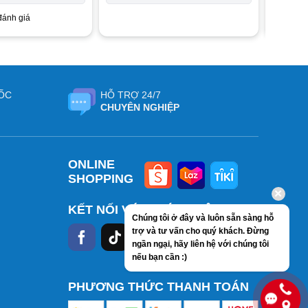
ánh giá
ỐC
HỖ TRỢ 24/7
CHUYÊN NGHIỆP
ONLINE
SHOPPING
KẾT NỐI VỚI CHÚNG TÔI
Chúng tôi ở đây và luôn sẵn sàng hỗ
trợ và tư vấn cho quý khách. Đừng
ngần ngại, hãy liên hệ với chúng tôi
nếu bạn cần :)
PHƯƠNG THỨC THANH TOÁN