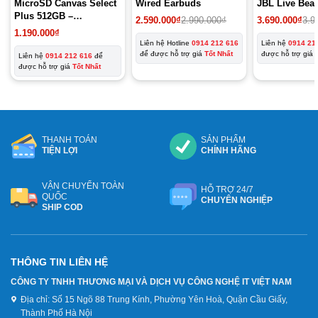
MicroSD Canvas Select
Wired Earbuds
JBL Live Bea
Plus 512GB –
2.590.000
₫
2.990.000
₫
3.690.000
₫
3.9
SDCS2/512GBSP
1.190.000
₫
Liên hệ Hotline
0914 212 616
Liên hệ
0914 21
để được hỗ trợ giá
Tốt Nhất
được hỗ trợ giá
Liên hệ
0914 212 616
để
được hỗ trợ giá
Tốt Nhất
THANH TOÁN
SẢN PHẨM
TIỆN LỢI
CHÍNH HÃNG
VẬN CHUYỂN TOÀN
HỖ TRỢ 24/7
QUỐC
CHUYÊN NGHIỆP
SHIP COD
THÔNG TIN LIÊN HỆ
CÔNG TY TNHH THƯƠNG MẠI VÀ DỊCH VỤ CÔNG NGHỆ IT VIỆT NAM
Địa chỉ:
Số 15 Ngõ 88 Trung Kính, Phường Yên Hoà, Quận Cầu Giấy,
Thành Phố Hà Nội