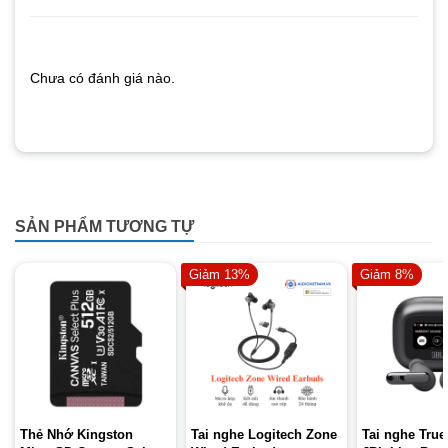
Chưa có đánh giá nào.
SẢN PHẨM TƯƠNG TỰ
Giảm 13%
Giảm 8%
Thẻ Nhớ Kingston
Tai nghe Logitech Zone
Tai nghe True