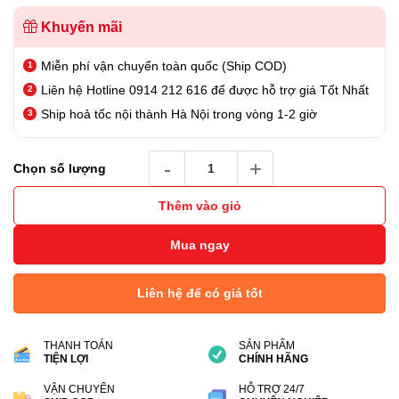
Khuyến mãi
Miễn phí vận chuyển toàn quốc (Ship COD)
Liên hệ Hotline 0914 212 616 để được hỗ trợ giá Tốt Nhất
Ship hoả tốc nội thành Hà Nội trong vòng 1-2 giờ
USB SanDisk Ultra Curve USB 3.2 CZ550 –5
Chọn số lượng
Thêm vào giỏ
Mua ngay
Liên hệ để có giá tốt
THANH TOÁN
SẢN PHẨM
TIỆN LỢI
CHÍNH HÃNG
VẬN CHUYỂN
HỖ TRỢ 24/7